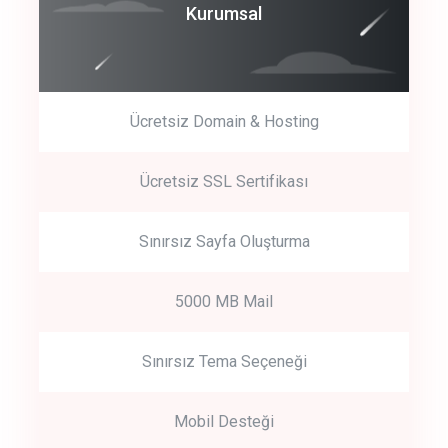
Coroprate
Kurumsal
predictive dialing
Ücretsiz Domain & Hosting
Get Started
Ücretsiz SSL Sertifikası
Start by trying our service for 30 days free trial no credit card
required.
Sınırsız Sayfa Oluşturma
5000 MB Mail
Sınırsız Tema Seçeneği
Mobil Desteği