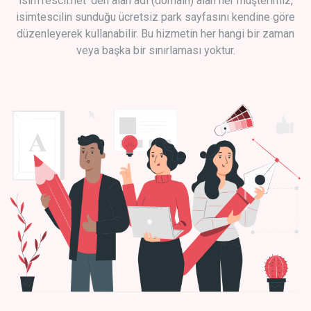
isimTescil.net 'den alan adı (domain) alan her müşterimiz,
isimtescilin sunduğu ücretsiz park sayfasını kendine göre
düzenleyerek kullanabilir. Bu hizmetin her hangi bir zaman
veya başka bir sınırlaması yoktur.