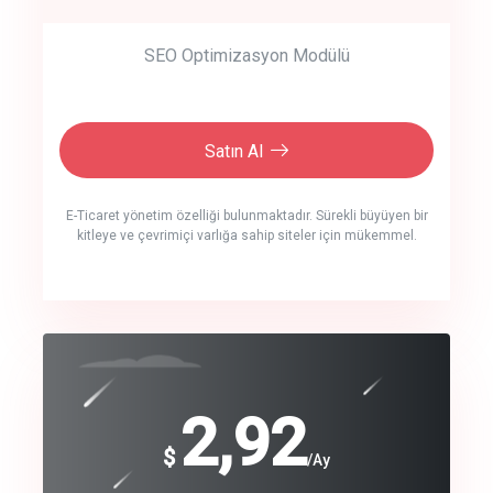
SEO Optimizasyon Modülü
Satın Al
E-Ticaret yönetim özelliği bulunmaktadır. Sürekli büyüyen bir
kitleye ve çevrimiçi varlığa sahip siteler için mükemmel.
crm auto cync
click to call back
240
2,92
$
$
/year
/Ay
track energy costs