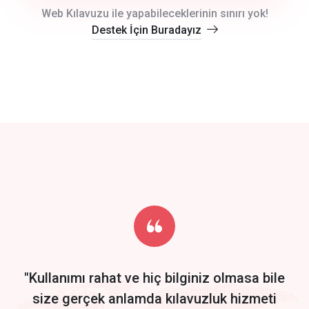
crm auto cync
Web Kılavuzu ile yapabileceklerinin sınırı yok!
Destek İçin Buradayız
click to call back
track energy costs
predictive dialing
Get Started
Start by trying our service for 30 days free trial no credit card
required.
"Kullanımı rahat ve hiç bilginiz olmasa bile
size gerçek anlamda kılavuzluk hizmeti