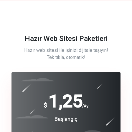
Hazır Web Sitesi Paketleri
Hazır web sitesi ile işinizi dijitale taşıyın!
Tek tıkla, otomatik!
Free
1,25
$
/Ay
Basic
Başlangıç